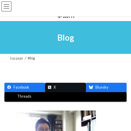
コ
ナ
医療法務 相続問題の専門 西島行政書士
ン
ビ
事務所
テ
ゲ
ン
ー
ツ
シ
へ
ョ
Blog
ス
ン
キ
に
ッ
移
プ
動
top page
Blog
Facebook
X
Bluesky
Threads