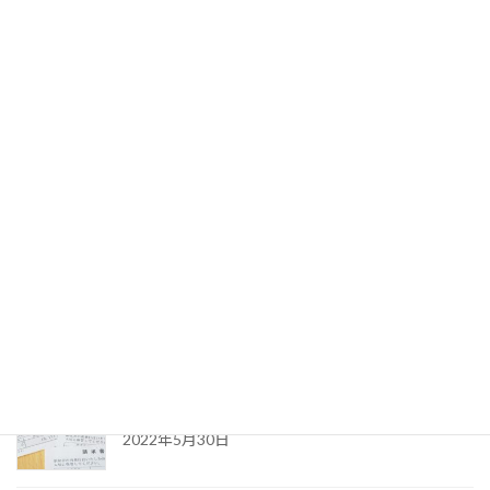
医療法人設立認可申請前に行うべきこと
2022年7月1日
訪問診療専門診療所が医療法人を設立するタイミ
ング
2022年6月17日
分院開設でより広い診療圏での訪問診療をカバー
する
2022年6月3日
看取り加算と死亡診断加算の違い〜自宅で看取り
を行った場合の加算
2022年5月30日