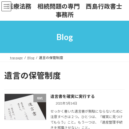
コ
ナ
医療法務 相続問題の専門 西島行政書士
ン
ビ
事務所
テ
ゲ
ン
ー
ツ
シ
へ
ョ
Blog
ス
ン
キ
に
ッ
移
プ
動
top page
Blog
遺言の保管制度
遺言の保管制度
遺言書を確実に実行する
相続
2021年5月14日
せっかく書いた遺言書が無駄にならないために
注意すべきは２つ。ひとつは、「確実に見つけ
てもらう」こと。もう一つは、「遺産整理手続
きを邪魔させない」こと。