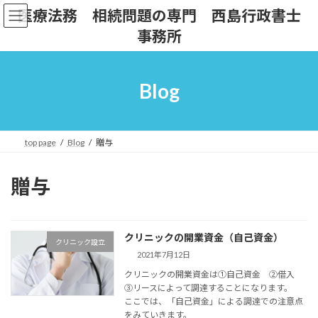
コ
ナ
医療法務 相続問題の専門 西島行政書士
ン
ビ
事務所
テ
ゲ
ン
ー
ツ
シ
へ
ョ
Blog
ス
ン
キ
に
ッ
移
プ
動
top page
Blog
贈与
贈与
クリニックの開業資金（自己資金）
クリニック設立
2021年7月12日
クリニックの開業資金は①自己資金 ②借入
③リースによって調達することになります。
ここでは、「自己資金」による調達での注意点
をみていきます。