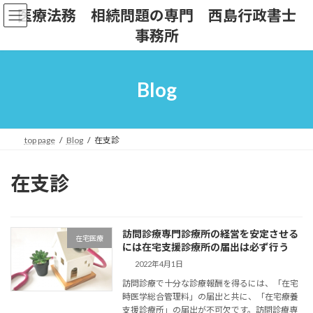
コ
ナ
医療法務 相続問題の専門 西島行政書士
ン
ビ
事務所
テ
ゲ
ン
ー
ツ
シ
へ
ョ
Blog
ス
ン
キ
に
ッ
移
プ
動
top page
Blog
在支診
在支診
訪問診療専門診療所の経営を安定させる
在宅医療
には在宅支援診療所の届出は必ず行う
2022年4月1日
訪問診療で十分な診療報酬を得るには、「在宅
時医学総合管理料」の届出と共に、「在宅療養
支援診療所」の届出が不可欠です。訪問診療専